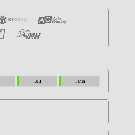
BRI
Panin