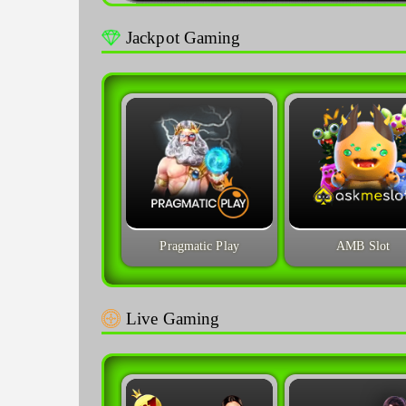
Jackpot Gaming
Pragmatic Play
AMB Slot
Live Gaming