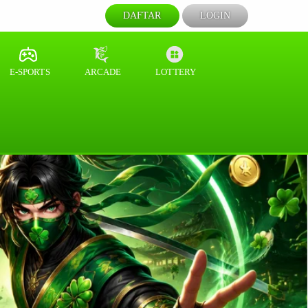
DAFTAR
LOGIN
E-SPORTS
ARCADE
LOTTERY