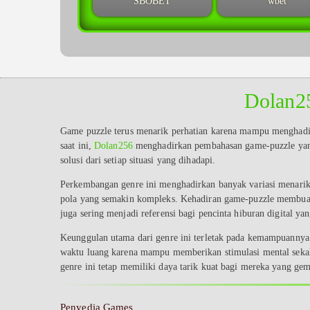
SBOBET
wbet
Dolan25
Game puzzle terus menarik perhatian karena mampu menghadir
saat ini,
Dolan256
menghadirkan pembahasan game-puzzle yan
solusi dari setiap situasi yang dihadapi.
Perkembangan genre ini menghadirkan banyak variasi menarik
pola yang semakin kompleks. Kehadiran game-puzzle membuat pe
juga sering menjadi referensi bagi pencinta hiburan digital ya
Keunggulan utama dari genre ini terletak pada kemampuannya
waktu luang karena mampu memberikan stimulasi mental sekal
genre ini tetap memiliki daya tarik kuat bagi mereka yang ge
Penyedia Games